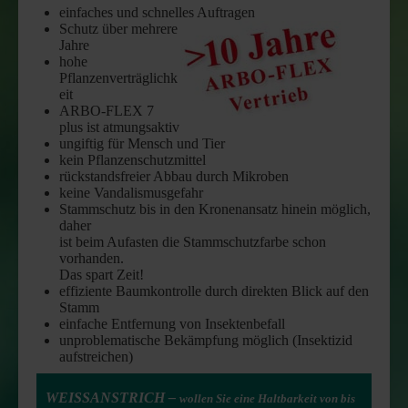
einfaches und schnelles Auftragen
Schutz über mehrere
Jahre
hohe
Pflanzenverträglichk
eit
ARBO-FLEX 7
plus ist atmungsaktiv
ungiftig für Mensch und Tier
kein Pflanzenschutzmittel
rückstandsfreier Abbau durch Mikroben
keine Vandalismusgefahr
Stammschutz bis in den Kronenansatz hinein möglich,
daher
ist beim Aufasten die Stammschutzfarbe schon
vorhanden.
Das spart Zeit!
effiziente Baumkontrolle durch direkten Blick auf den
Stamm
einfache Entfernung von Insektenbefall
unproblematische Bekämpfung möglich (Insektizid
aufstreichen)
WEISSANSTRICH –
wollen Sie eine Haltbarkeit von bis