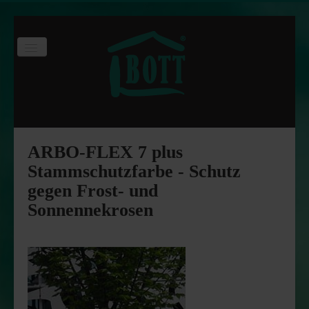
Toggle
Navigation
Start
Produktsortiment
Online-Shop
ARBO-FLEX 7 plus
Downloads
Stammschutzfarbe - Schutz
gegen Frost- und
Rotgrand Substrate
Sonnennekrosen
Steinfix Randeinfassung
Disto Distanzprofil
Tree King Bewässerungssäcke
Arbo-Flex Stammschutzfarbe