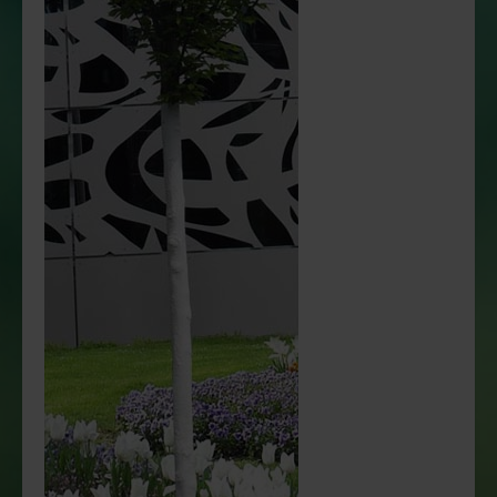
FRISOL Plant forte Langzeitdünger
arbofix Pflanzsicherung
GreenWell Gießrand