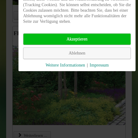
(Tracking Cookies). Sie können selbst entscheiden, ob Sie die
Cookies zulassen möchten. Bitte beachten Sie, dass bei einer
Weiterlesen ...
Ablehnung womöglich nicht mehr alle Funktionalitäten der
Seite zur Verfügung stehen.
FRISOL
Plant forte Langzeitdünger
®
Akzeptieren
Ablehnen
Weitere Informationen
|
Impressum
Weiterlesen ...