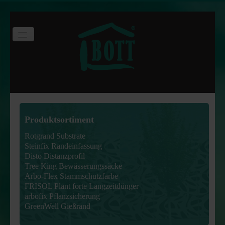
Toggle
Navigation
Start
Produktsortiment
Online-Shop
Produktsortiment
Downloads
Rotgrand Substrate
Rotgrand Substrate
Steinfix Randeinfassung
Disto Distanzprofil
Steinfix Randeinfassung
Tree King Bewässerungssäcke
Arbo-Flex Stammschutzfarbe
Disto Distanzprofil
FRISOL Plant forte Langzeitdünger
arbofix Pflanzsicherung
Tree King Bewässerungssäcke
GreenWell Gießrand
Arbo-Flex Stammschutzfarbe