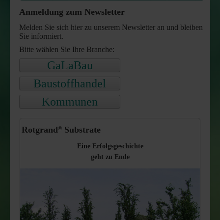
Anmeldung zum Newsletter
FRISOL Plant forte Langzeitdünger
Melden Sie sich hier zu unserem Newsletter an und bleiben
Sie informiert.
arbofix Pflanzsicherung
Bitte wählen Sie Ihre Branche:
GreenWell Gießrand
GaLaBau
Baustoffhandel
Kommunen
Rotgrand
Substrate
®
Eine Erfolgsgeschichte
geht zu Ende