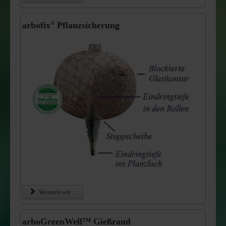
arbofix
Pflanzsicherung
®
Weiterlesen ...
arboGreenWell
Gießrand
TM