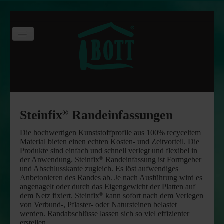
Toggle
Navigation
Start
Produktsortiment
Online-Shop
Steinfix
Randeinfassungen
®
Downloads
Die hochwertigen Kunststoffprofile aus 100% recyceltem
Material bieten einen echten Kosten- und Zeitvorteil. Die
Rotgrand Substrate
Produkte sind einfach und schnell verlegt und flexibel in
der Anwendung. Steinfix
Randeinfassung ist Formgeber
®
Steinfix Randeinfassung
und Abschlusskante zugleich. Es löst aufwendiges
Anbetonieren des Randes ab. Je nach Ausführung wird es
Disto Distanzprofil
angenagelt oder durch das Eigengewicht der Platten auf
dem Netz fixiert. Steinfix
kann sofort nach dem Verlegen
®
Tree King Bewässerungssäcke
von Verbund-, Pflaster- oder Natursteinen belastet
werden. Randabschlüsse lassen sich so viel effizienter
Arbo-Flex Stammschutzfarbe
erstellen.