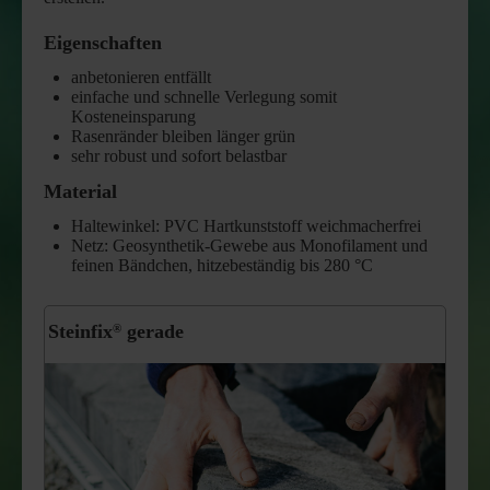
FRISOL Plant forte Langzeitdünger
Eigenschaften
anbetonieren entfällt
arbofix Pflanzsicherung
einfache und schnelle Verlegung somit
Kosteneinsparung
GreenWell Gießrand
Rasenränder bleiben länger grün
sehr robust und sofort belastbar
Material
Haltewinkel: PVC Hartkunststoff weichmacherfrei
Netz: Geosynthetik-Gewebe aus Monofilament und
feinen Bändchen, hitzebeständig bis 280 °C
Steinfix
gerade
®