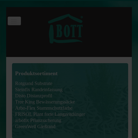
Toggle
Navigation
Start
Produktsortiment
Online-Shop
Produktsortiment
Downloads
Rotgrand Substrate
Rotgrand Substrate
Steinfix Randeinfassung
Disto Distanzprofil
Steinfix Randeinfassung
Tree King Bewässerungssäcke
Arbo-Flex Stammschutzfarbe
Disto Distanzprofil
FRISOL Plant forte Langzeitdünger
arbofix Pflanzsicherung
Tree King Bewässerungssäcke
GreenWell Gießrand
Arbo-Flex Stammschutzfarbe