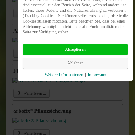
sind essenziell für den Betrieb der Seite, während andere uns
helfen, diese Website und die Nutzererfahrung zu verbessern
Weiterlesen ...
(Tracking Cookies). Sie können selbst entscheiden, ob Sie die
Cookies zulassen möchten. Bitte beachten Sie, dass bei einer
Ablehnung womöglich nicht mehr alle Funktionalitäten der
ARBO-FLEX 7 plus Stammschutzfarbe
Seite zur Verfügung stehen.
Akzeptieren
Weiterlesen ...
Ablehnen
FRISOL
Plant forte Langzeitdünger
®
Weitere Informationen
|
Impressum
Weiterlesen ...
arbofix
Pflanzsicherung
®
Weiterlesen ...