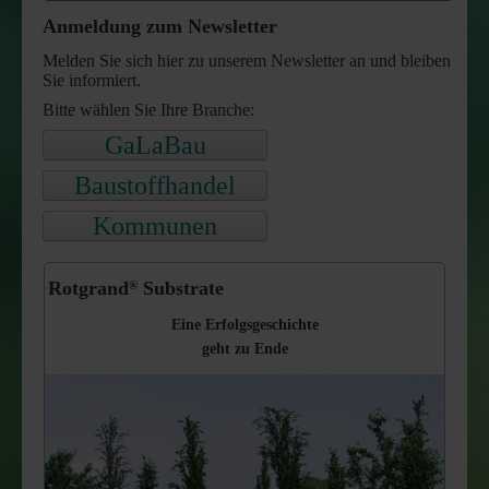
Anmeldung zum Newsletter
FRISOL Plant forte Langzeitdünger
Melden Sie sich hier zu unserem Newsletter an und bleiben
Sie informiert.
arbofix Pflanzsicherung
Bitte wählen Sie Ihre Branche:
GreenWell Gießrand
GaLaBau
Baustoffhandel
Kommunen
Rotgrand
Substrate
®
Eine Erfolgsgeschichte
geht zu Ende